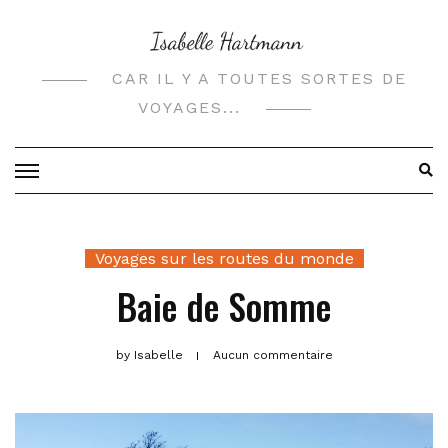
Skip
to
content
CAR IL Y A TOUTES SORTES DE
VOYAGES...
Voyages sur les routes du monde
Baie de Somme
by
Isabelle
Aucun commentaire