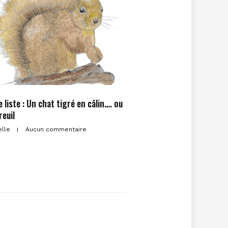
 liste : Un chat tigré en câlin…. ou
reuil
elle
Aucun commentaire