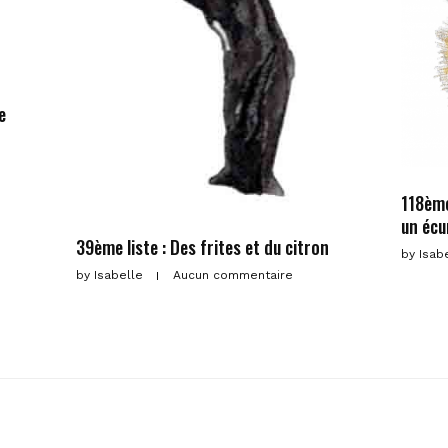
e
118ème
un écu
39ème liste : Des frites et du citron
by
Isab
by
Isabelle
Aucun commentaire