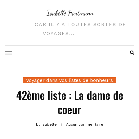
Skip
to
content
CAR IL Y A TOUTES SORTES DE
VOYAGES...
Voyager dans vos listes de bonheurs
42ème liste : La dame de
coeur
by
Isabelle
Aucun commentaire