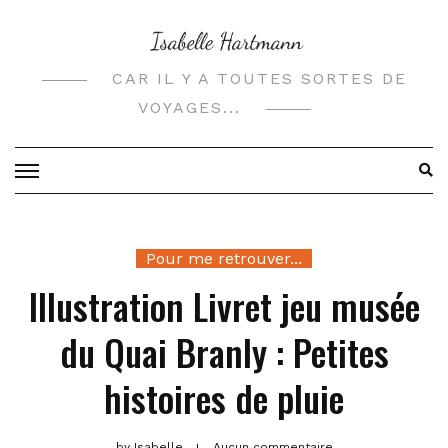
Skip
to
content
CAR IL Y A TOUTES SORTES DE
VOYAGES...
Pour me retrouver...
Illustration Livret jeu musée
du Quai Branly : Petites
histoires de pluie
by
Isabelle
Aucun commentaire