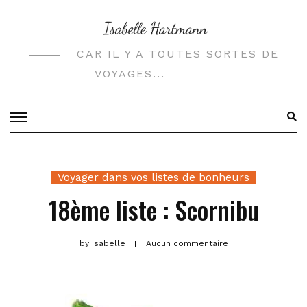
Skip
to
content
CAR IL Y A TOUTES SORTES DE
VOYAGES...
Voyager dans vos listes de bonheurs
18ème liste : Scornibu
by
Isabelle
Aucun commentaire