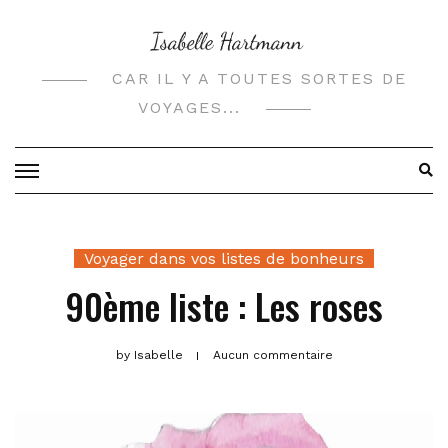
Skip
to
content
CAR IL Y A TOUTES SORTES DE
VOYAGES...
Voyager dans vos listes de bonheurs
90ème liste : Les roses
by
Isabelle
Aucun commentaire