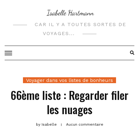
Skip
to
content
CAR IL Y A TOUTES SORTES DE
VOYAGES...
Voyager dans vos listes de bonheurs
66ème liste : Regarder filer
les nuages
by
Isabelle
Aucun commentaire