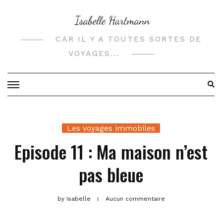
Skip
to
content
CAR IL Y A TOUTES SORTES DE
VOYAGES...
Les voyages immobiles
Episode 11 : Ma maison n’est
pas bleue
by
Isabelle
Aucun commentaire