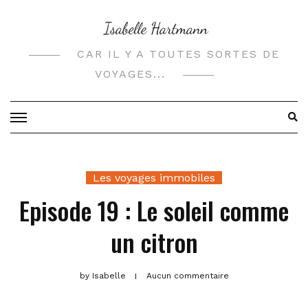
Skip
to
content
CAR IL Y A TOUTES SORTES DE
VOYAGES...
Les voyages immobiles
Episode 19 : Le soleil comme
un citron
by
Isabelle
Aucun commentaire