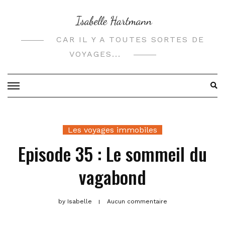
Skip
to
content
CAR IL Y A TOUTES SORTES DE
VOYAGES...
Les voyages immobiles
Episode 35 : Le sommeil du
vagabond
by
Isabelle
Aucun commentaire